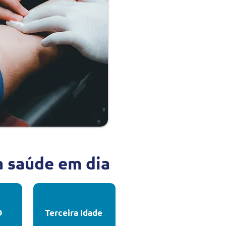
a saúde em dia
D
Terceira Idade