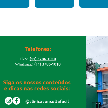
Telefones:
Fixo:
(11) 3786-1010
Whatsapp:
(11) 3786-1010
Siga os nossos conteúdos
e dicas nas redes sociais:
@clinicaconsultafacil