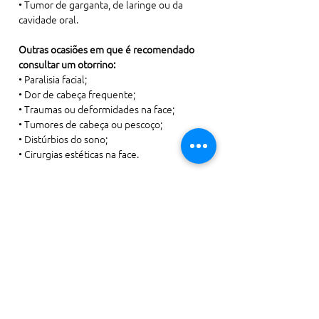
• Tumor de garganta, de laringe ou da 
cavidade oral.
Outras ocasiões em que é recomendado 
consultar um otorrino:
• Paralisia facial;

• Dor de cabeça frequente;

• Traumas ou deformidades na face;

• Tumores de cabeça ou pescoço;

• Distúrbios do sono;

• Cirurgias estéticas na face.
Agende sua consulta!
Aqui na Clínica Consulta Fácil você está em 
excelentes mãos.

Telefone: (11) 3786-1010 
WhatsApp: 
(11) 3786-1010
Anterior
Próxima